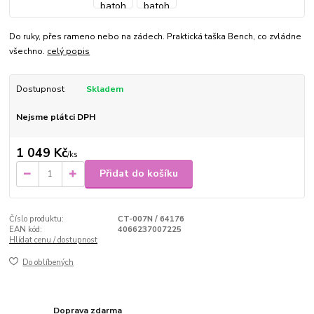
Do ruky, přes rameno nebo na zádech. Praktická taška Bench, co zvládne
všechno.
celý popis
Dostupnost
Skladem
Nejsme plátci DPH
1 049 Kč
/
ks
Přidat do košíku
Číslo produktu:
CT-007N / 64176
EAN kód:
4066237007225
Hlídat cenu / dostupnost
Do oblíbených
Doprava zdarma