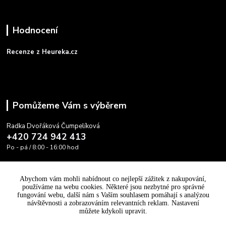
Hodnocení
Recenze z Heureka.cz
Pomůžeme Vám s výběrem
Radka Dvořáková Čumpelíková
+420 724 942 413
Po - pá / 8:00 - 16:00 hod
info@cooltovka.cz
Abychom vám mohli nabídnout co nejlepší zážitek z nakupování,
používáme na webu cookies. Některé jsou nezbytné pro správné
fungování webu, další nám s Vaším souhlasem pomáhají s analýzou
návštěvnosti a zobrazováním relevantních reklam. Nastavení
můžete kdykoli upravit.