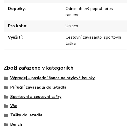
Doplňky
Odnímatelný popruh přes
rameno
Pro koho
Unisex
Využití
Cestovní zavazadlo, sportovní
taška
Zboží zařazeno v kategoriích
Výprodej – poslední šance na stylové kousky
Příruční zavazadla do letadla
Sportovní a cestovní tašky
Vše
Tašky do letadla
Bench