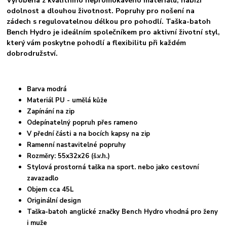
Vyrobena z kvalitního nepromokavého materiálu, nabízí
odolnost a dlouhou životnost. Popruhy pro nošení na
zádech s regulovatelnou délkou pro pohodlí. Taška-batoh
Bench Hydro je ideálním společníkem pro aktivní životní styl,
který vám poskytne pohodlí a flexibilitu při každém
dobrodružství.
Barva modrá
Materiál PU - umělá kůže
Zapínání na zip
Odepínatelný popruh přes rameno
V přední části a na bocích kapsy na zip
Ramenní nastavitelné popruhy
Rozměry: 55x32x26 (š.v.h.)
Stylová prostorná taška na sport. nebo jako cestovní
zavazadlo
Objem cca 45L
Originální design
Taška-batoh anglické značky Bench Hydro vhodná pro ženy
i muže